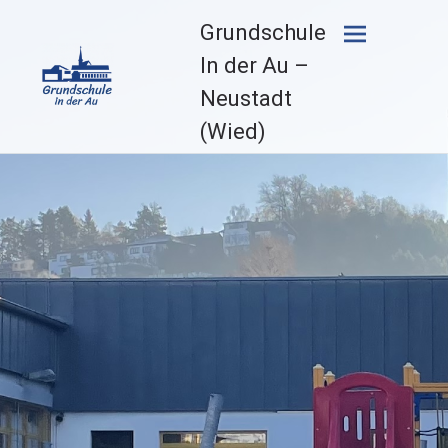
Zum
Grundschule
Inhalt
springen
In der Au –
Neustadt
(Wied)