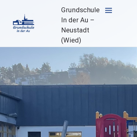
Zum
Grundschule
Inhalt
springen
In der Au –
Neustadt
(Wied)